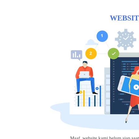
WEBSIT
Maaf, website kami belum siap saat i