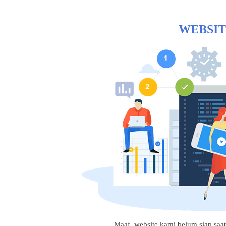
WEBSIT
Maaf, website kami belum siap saat i