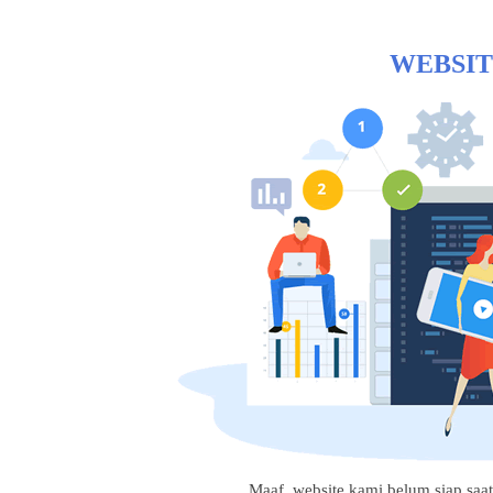
WEBSIT
Maaf, website kami belum siap saat i