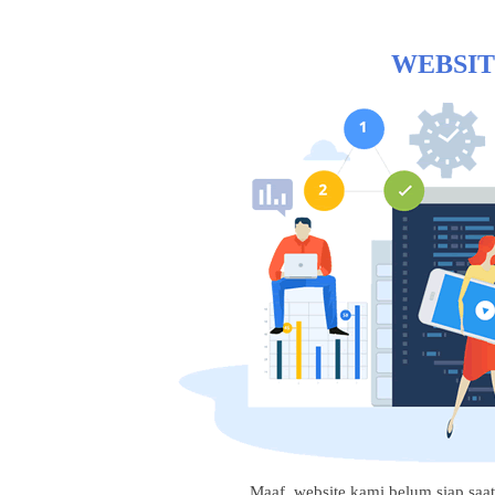
WEBSIT
Maaf, website kami belum siap saat i