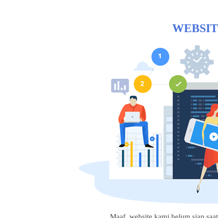
WEBSIT
Maaf, website kami belum siap saat i