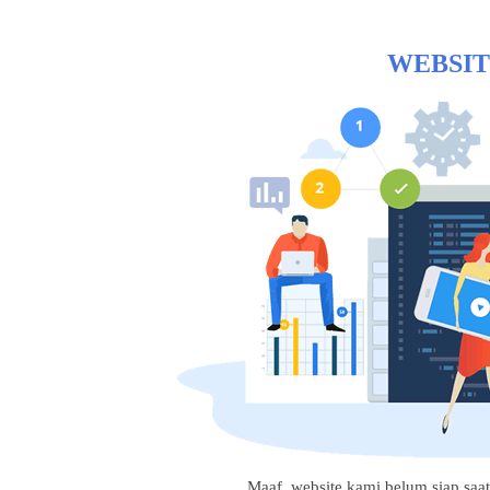
WEBSIT
Maaf, website kami belum siap saat i