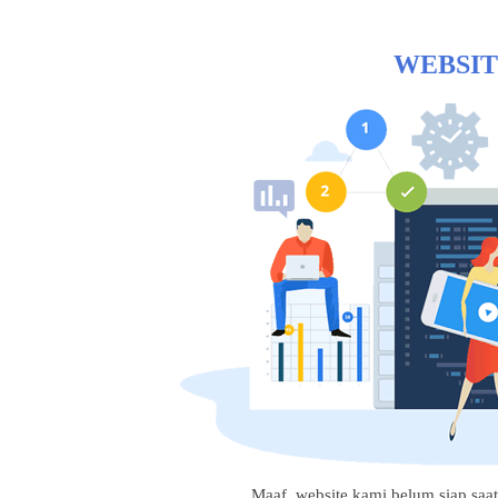
WEBSIT
Maaf, website kami belum siap saat i