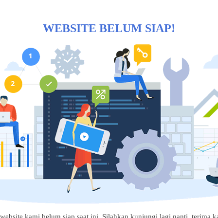
WEBSITE BELUM SIAP!
website kami belum siap saat ini. Silahkan kunjungi lagi nanti, terima ka