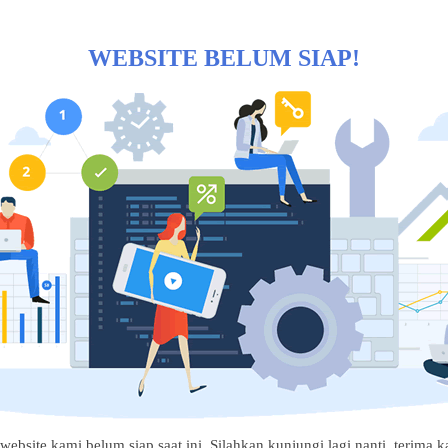
WEBSITE BELUM SIAP!
website kami belum siap saat ini. Silahkan kunjungi lagi nanti, terima ka