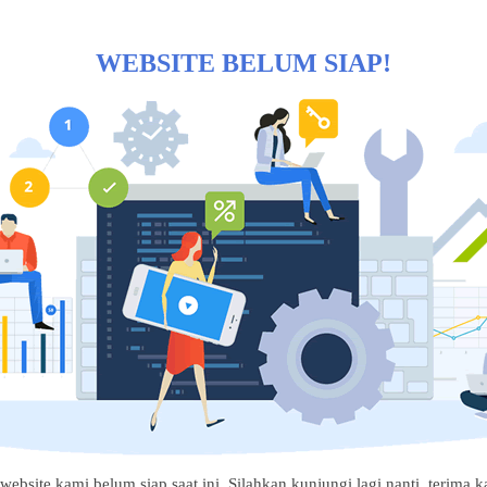
WEBSITE BELUM SIAP!
website kami belum siap saat ini. Silahkan kunjungi lagi nanti, terima ka