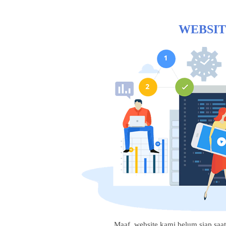
WEBSIT
Maaf, website kami belum siap saat i