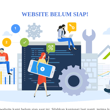
WEBSITE BELUM SIAP!
website kami belum siap saat ini. Silahkan kunjungi lagi nanti, terima ka