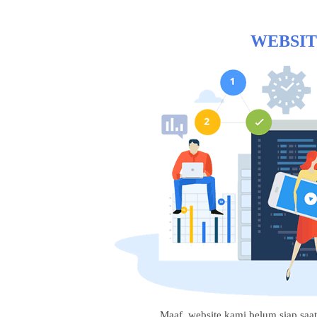
WEBSIT
Maaf, website kami belum siap saat i