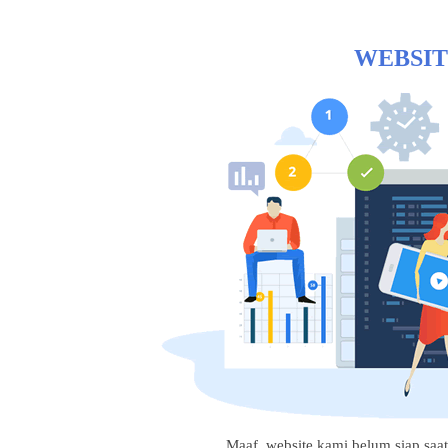
WEBSIT
Maaf, website kami belum siap saat i