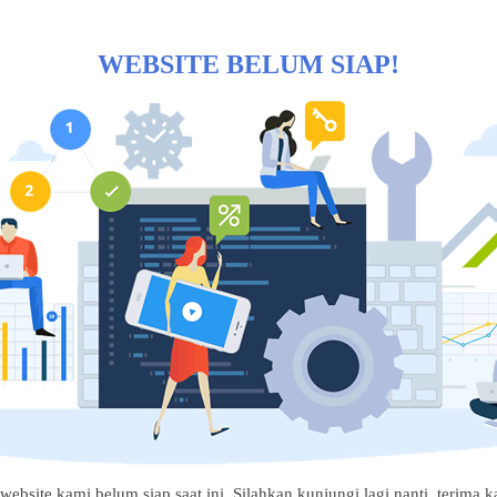
WEBSITE BELUM SIAP!
website kami belum siap saat ini. Silahkan kunjungi lagi nanti, terima ka