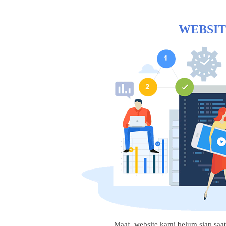
WEBSIT
Maaf, website kami belum siap saat i