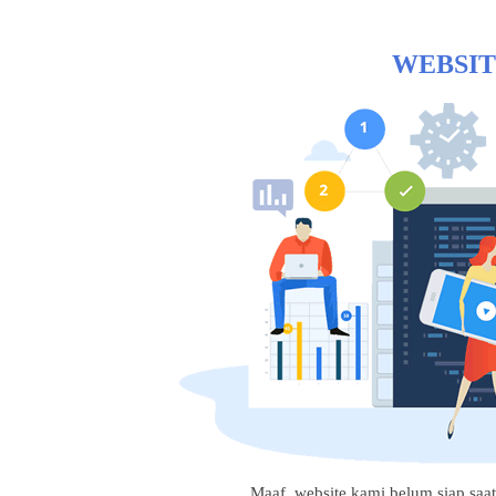
WEBSIT
Maaf, website kami belum siap saat i