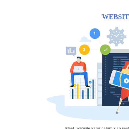
WEBSIT
Maaf, website kami belum siap saat i