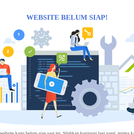
WEBSITE BELUM SIAP!
website kami belum siap saat ini. Silahkan kunjungi lagi nanti, terima ka