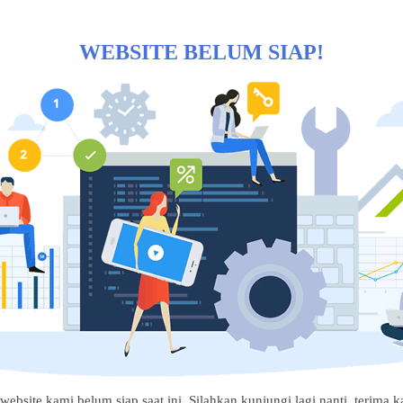
WEBSITE BELUM SIAP!
website kami belum siap saat ini. Silahkan kunjungi lagi nanti, terima ka