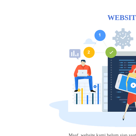
WEBSIT
Maaf, website kami belum siap saat i