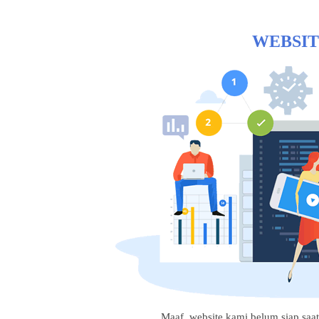
WEBSIT
Maaf, website kami belum siap saat i