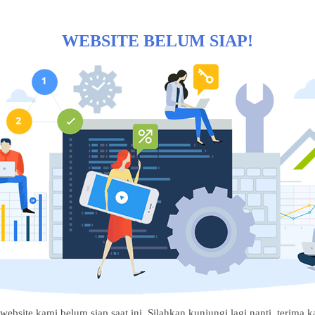
WEBSITE BELUM SIAP!
website kami belum siap saat ini. Silahkan kunjungi lagi nanti, terima ka