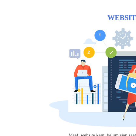
WEBSIT
Maaf, website kami belum siap saat i