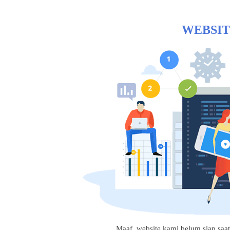
WEBSIT
Maaf, website kami belum siap saat i