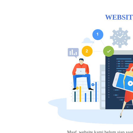
WEBSIT
Maaf, website kami belum siap saat i