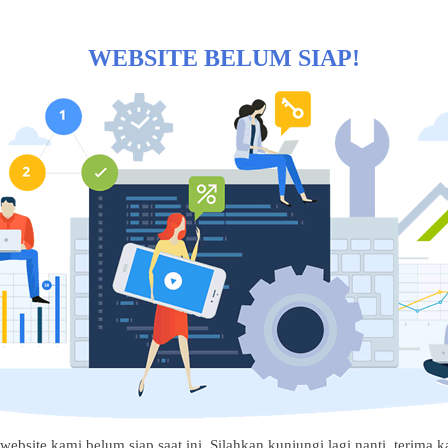
WEBSITE BELUM SIAP!
website kami belum siap saat ini. Silahkan kunjungi lagi nanti, terima ka