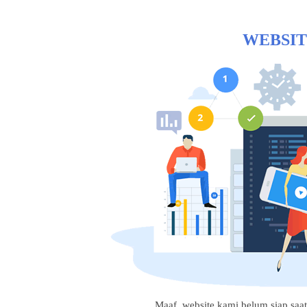
WEBSIT
Maaf, website kami belum siap saat i