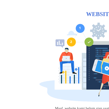
WEBSIT
Maaf, website kami belum siap saat i