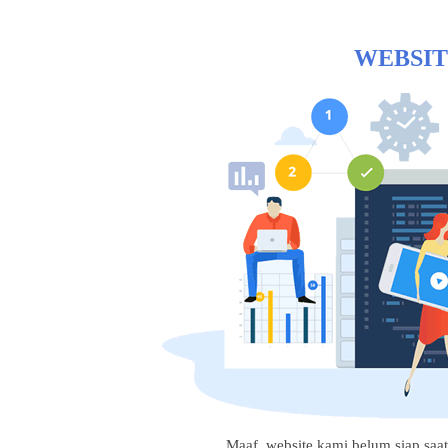
WEBSIT
Maaf, website kami belum siap saat i