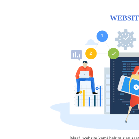
WEBSIT
Maaf, website kami belum siap saat i