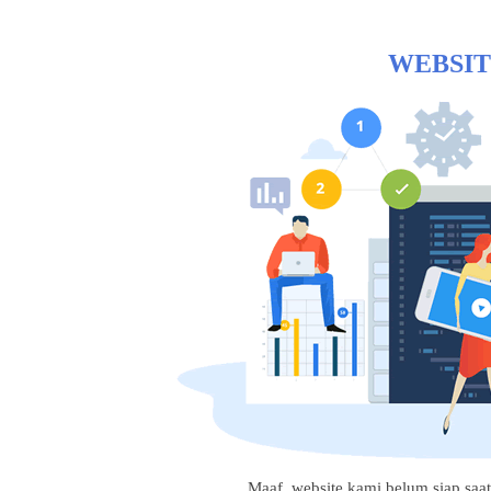
WEBSIT
Maaf, website kami belum siap saat i