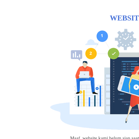
WEBSIT
Maaf, website kami belum siap saat i