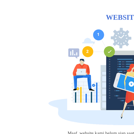
WEBSIT
Maaf, website kami belum siap saat i