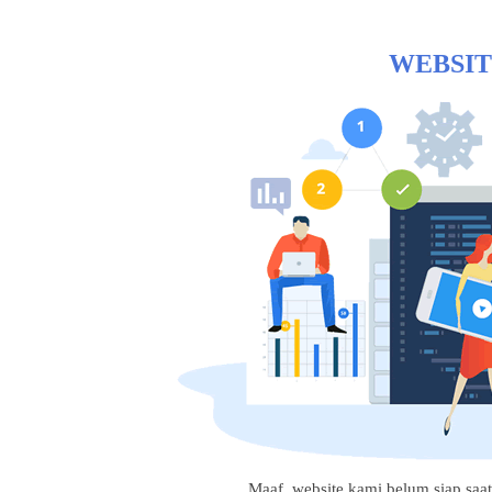
WEBSIT
Maaf, website kami belum siap saat i