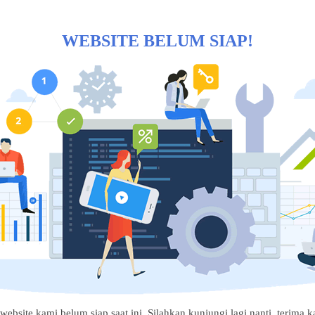
WEBSITE BELUM SIAP!
website kami belum siap saat ini. Silahkan kunjungi lagi nanti, terima ka