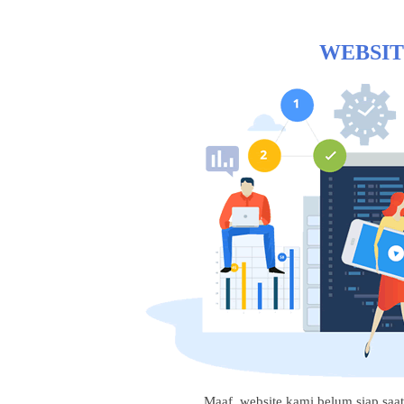
WEBSIT
Maaf, website kami belum siap saat i