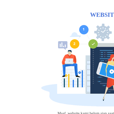
WEBSIT
Maaf, website kami belum siap saat i