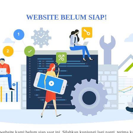
WEBSITE BELUM SIAP!
website kami belum siap saat ini. Silahkan kunjungi lagi nanti, terima ka