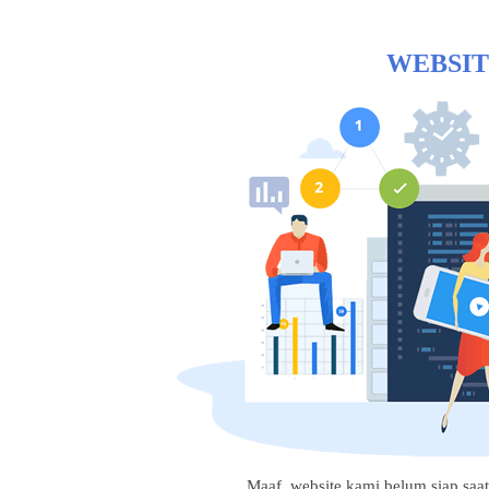
WEBSIT
Maaf, website kami belum siap saat i