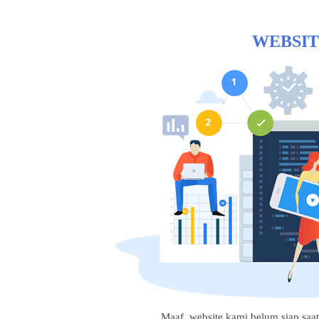
WEBSIT
Maaf, website kami belum siap saat i