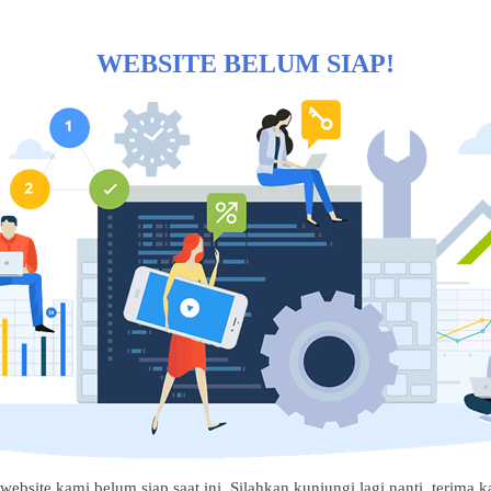
WEBSITE BELUM SIAP!
website kami belum siap saat ini. Silahkan kunjungi lagi nanti, terima ka