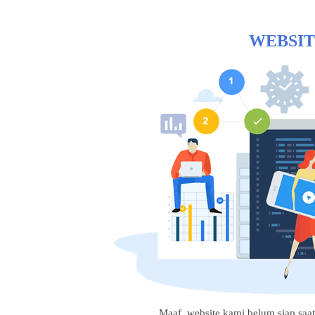
WEBSIT
Maaf, website kami belum siap saat i