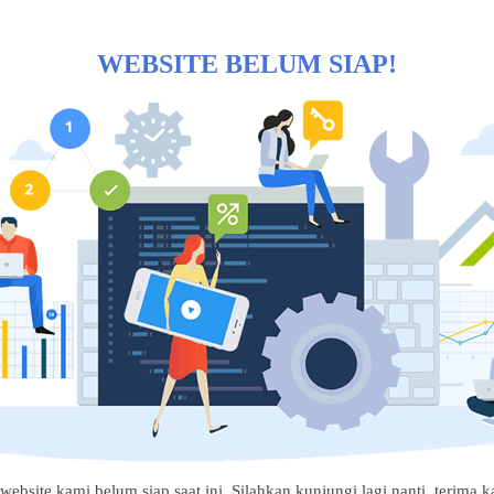
WEBSITE BELUM SIAP!
website kami belum siap saat ini. Silahkan kunjungi lagi nanti, terima ka