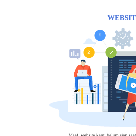
WEBSIT
Maaf, website kami belum siap saat i