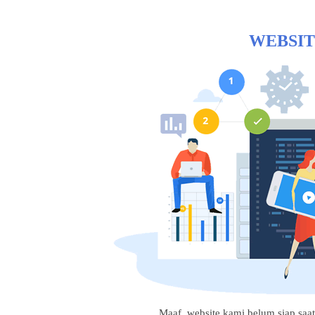
WEBSIT
Maaf, website kami belum siap saat i