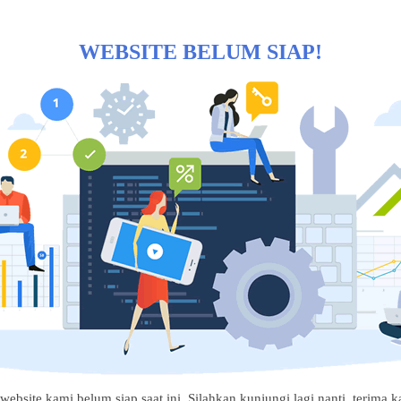
WEBSITE BELUM SIAP!
website kami belum siap saat ini. Silahkan kunjungi lagi nanti, terima ka