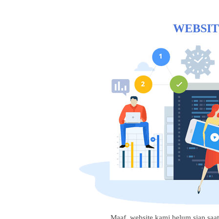
WEBSIT
Maaf, website kami belum siap saat i