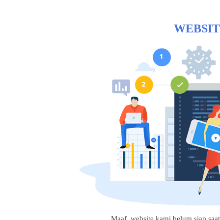
WEBSIT
Maaf, website kami belum siap saat i