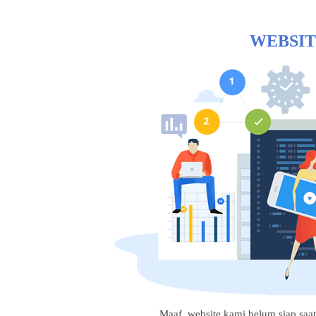
WEBSIT
Maaf, website kami belum siap saat i